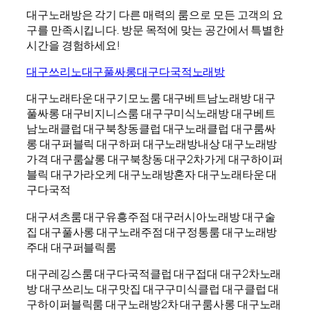
대구노래방은 각기 다른 매력의 룸으로 모든 고객의 요
구를 만족시킵니다. 방문 목적에 맞는 공간에서 특별한
시간을 경험하세요!
대구쓰리노
대구풀싸롱
대구다국적노래방
대구노래타운 대구기모노룸 대구베트남노래방 대구
풀싸롱 대구비지니스룸 대구구미식노래방 대구베트
남노래클럽 대구북창동클럽 대구노래클럽 대구룸싸
롱 대구퍼블릭 대구하퍼 대구노래방내상 대구노래방
가격 대구룸살롱 대구북창동 대구2차가게 대구하이퍼
블릭 대구가라오케 대구노래방혼자 대구노래타운 대
구다국적
대구셔츠룸 대구유흥주점 대구러시아노래방 대구술
집 대구풀사롱 대구노래주점 대구정통룸 대구노래방
주대 대구퍼블릭룸
대구레깅스룸 대구다국적클럽 대구접대 대구2차노래
방 대구쓰리노 대구맛집 대구구미식클럽 대구클럽 대
구하이퍼블릭룸 대구노래방2차 대구룸사롱 대구노래