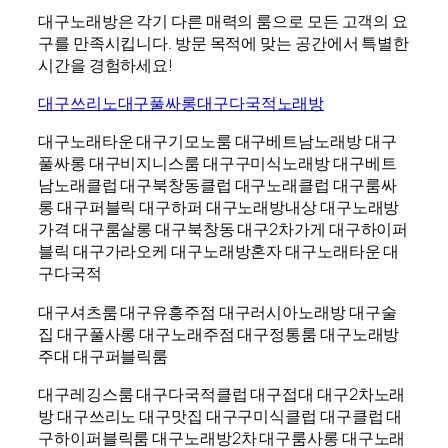
대구노래방은 각기 다른 매력의 룸으로 모든 고객의 요
구를 만족시킵니다. 방문 목적에 맞는 공간에서 특별한
시간을 경험하세요!
대구쓰리노
대구풀싸롱
대구다국적노래방
대구노래타운 대구기모노룸 대구베트남노래방 대구
풀싸롱 대구비지니스룸 대구구미식노래방 대구베트
남노래클럽 대구북창동클럽 대구노래클럽 대구룸싸
롱 대구퍼블릭 대구하퍼 대구노래방내상 대구노래방
가격 대구룸살롱 대구북창동 대구2차가게 대구하이퍼
블릭 대구가라오케 대구노래방혼자 대구노래타운 대
구다국적
대구셔츠룸 대구유흥주점 대구러시아노래방 대구술
집 대구풀사롱 대구노래주점 대구정통룸 대구노래방
주대 대구퍼블릭룸
대구레깅스룸 대구다국적클럽 대구접대 대구2차노래
방 대구쓰리노 대구맛집 대구구미식클럽 대구클럽 대
구하이퍼블릭룸 대구노래방2차 대구룸사롱 대구노래