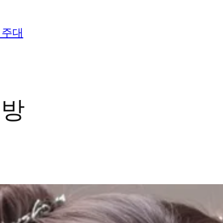
 주대
래방