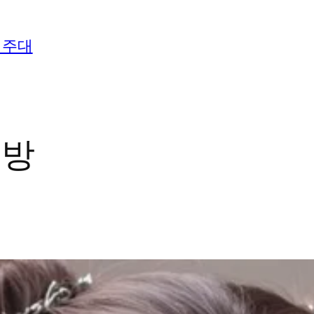
 주대
래방